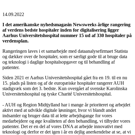
14.09.2022
I det amerikanske nyhedsmagasin Newsweeks årlige rangering
af verdens bedste hospitaler inden for digitalisering ligger
Aarhus Universitetshospital nummer 15 ud af 330 hospitaler på
verdensplan.
Rangeringen laves i et samarbejde med dataanalysefirmaet Statista
og dækker over de hospitaler, som er særligt gode til at bruge data
og teknologi i daglige hospitalsopgaver og til behandling af
patienter.
Siden 2021 er Aarhus Universitetshospital gået fra en 19. til en nu
15. plads på listen og af de europæiske hospitaler rangerer AUH
stadigvæk som det 3. bedste. Kun overgået af svenske Karolinska
Universitetshospital og tyske Charité Universitetshospital.
- AUH og Region Midtjylland har i mange år prioriteret og arbejdet
aktivt med at udvikle digitale løsninger, hvor vi blandt andet
indsamler og bruger data til at lette arbejdsgange for vores
medarbejdere og øge kvaliteten af den behandling, vi tilbyder vores
patienter. Det er en del af vores DNA at arbejde innovativt med
teknologi og derfor er det igen i år en dejlig anerkendelse at se, at vi