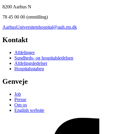
8200 Aarhus N
78 45 00 00 (omstilling)
AarhusUniversitetshospital@auh.rm.dk
Kontakt
Afdelinger
Sundheds- og hospitalsledelsen
Afdelingsledelser
Hospitalsstaben
Genveje
Job
Presse
Om os
English website