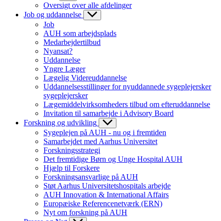
Oversigt over alle afdelinger
Job og uddannelse
Job
AUH som arbejdsplads
Medarbejdertilbud
Nyansat?
Uddannelse
Yngre Læger
Lægelig Videreuddannelse
Uddannelsesstillinger for nyuddannede sygeplejersker
sygeplejersker
Lægemiddelvirksomheders tilbud om efteruddannelse
Invitation til samarbejde i Advisory Board
Forskning og udvikling
Sygeplejen på AUH - nu og i fremtiden
Samarbejdet med Aarhus Universitet
Forskningsstrategi
Det fremtidige Børn og Unge Hospital AUH
Hjælp til Forskere
Forskningsansvarlige på AUH
Støt Aarhus Universitetshospitals arbejde
AUH Innovation & International Affairs
Europæiske Referencenetværk (ERN)
Nyt om forskning på AUH