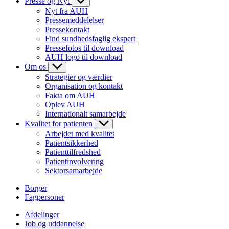
Presse og Nyt
Nyt fra AUH
Pressemeddelelser
Pressekontakt
Find sundhedsfaglig ekspert
Pressefotos til download
AUH logo til download
Om os
Strategier og værdier
Organisation og kontakt
Fakta om AUH
Oplev AUH
Internationalt samarbejde
Kvalitet for patienten
Arbejdet med kvalitet
Patientsikkerhed
Patienttilfredshed
Patientinvolvering
Sektorsamarbejde
Borger
Fagpersoner
Afdelinger
Job og uddannelse