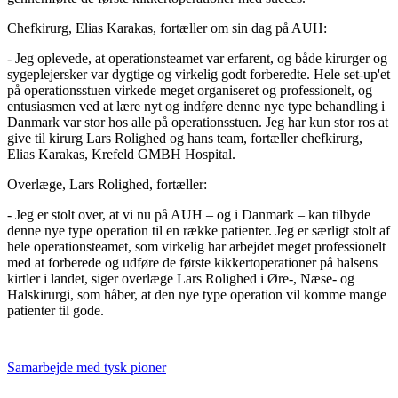
Chefkirurg, Elias Karakas, fortæller om sin dag på AUH:
- Jeg oplevede, at operationsteamet var erfarent, og både kirurger og
sygeplejersker var dygtige og virkelig godt forberedte. Hele set-up'et
på operationsstuen virkede meget organiseret og professionelt, og
entusiasmen ved at lære nyt og indføre denne nye type behandling i
Danmark var stor hos alle på operationsstuen. Jeg har kun stor ros at
give til kirurg Lars Rolighed og hans team, fortæller chefkirurg,
Elias Karakas, Krefeld GMBH Hospital.
Overlæge, Lars Rolighed, fortæller:
- Jeg er stolt over, at vi nu på AUH – og i Danmark – kan tilbyde
denne nye type operation til en række patienter. Jeg er særligt stolt af
hele operationsteamet, som virkelig har arbejdet meget professionelt
med at forberede og udføre de første kikkertoperationer på halsens
kirtler i landet, siger overlæge Lars Rolighed i Øre-, Næse- og
Halskirurgi, som håber, at den nye type operation vil komme mange
patienter til gode.
Samarbejde med tysk pioner