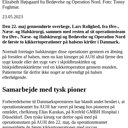
Elizabeth Højsgaard fra Bedøvelse og Operation Nord. Foto: Tonny
Foghmar.
23.05.2023
Den 22. maj gennemførte overlæge, Lars Rolighed, fra Øre-,
Næse- og Halskirurgi, sammen med resten af sit operationsteam
fra Øre-, Næse- og Halskirurgi og Bedøvelse og Operation Nord
de første to kikkertoperationer på halsens kirtler i Danmark.
Normalt foretager halskirurger disse operationer gennem en åbning
på forsiden af halsen, men nu kan kirurger på AUH altså fjerne den
syge knude eller det syge væv i skjoldbruskirtlen og
biskjoldbruskkirtlerne ved en kikkertoperation gennem munden.
Patienterne får derfor ikke noget ar udvendigt på halsen
efterfølgende.
Samarbejde med tysk pioner
Forberedelserne til Danmarkspremieren har blandt andet bestået i, at
operationsteamet fra AUH har været på besøg hos pioneren på
området, chefkirurg Elias Karakas, på Krefeld GMBH Hospital i
Düsseldorf. Den tyske kirurg var derfor også med på
operationsstuen på AUH den 22. maj, da operationsteamet
gennemførte de første kikkertoperationer med succes.