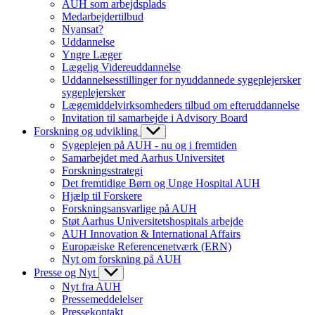
AUH som arbejdsplads
Medarbejdertilbud
Nyansat?
Uddannelse
Yngre Læger
Lægelig Videreuddannelse
Uddannelsesstillinger for nyuddannede sygeplejersker
sygeplejersker
Lægemiddelvirksomheders tilbud om efteruddannelse
Invitation til samarbejde i Advisory Board
Forskning og udvikling
Sygeplejen på AUH - nu og i fremtiden
Samarbejdet med Aarhus Universitet
Forskningsstrategi
Det fremtidige Børn og Unge Hospital AUH
Hjælp til Forskere
Forskningsansvarlige på AUH
Støt Aarhus Universitetshospitals arbejde
AUH Innovation & International Affairs
Europæiske Referencenetværk (ERN)
Nyt om forskning på AUH
Presse og Nyt
Nyt fra AUH
Pressemeddelelser
Pressekontakt