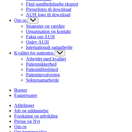
Find sundhedsfaglig ekspert
Pressefotos til download
AUH logo til download
Om os
Strategier og værdier
Organisation og kontakt
Fakta om AUH
Oplev AUH
Internationalt samarbejde
Kvalitet for patienten
Arbejdet med kvalitet
Patientsikkerhed
Patienttilfredshed
Patientinvolvering
Sektorsamarbejde
Borger
Fagpersoner
Afdelinger
Job og uddannelse
Forskning og udvikling
Presse og Nyt
Om os
Om hjemmesiden