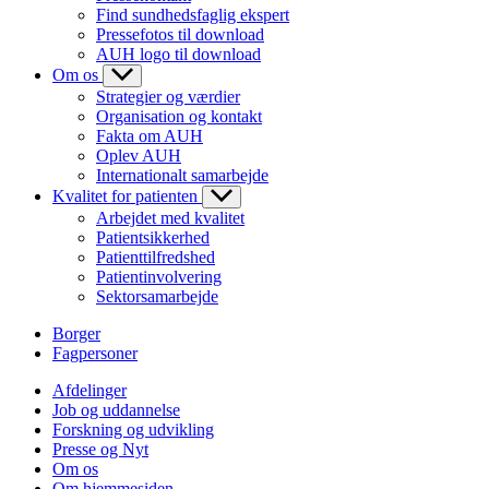
Find sundhedsfaglig ekspert
Pressefotos til download
AUH logo til download
Om os
Strategier og værdier
Organisation og kontakt
Fakta om AUH
Oplev AUH
Internationalt samarbejde
Kvalitet for patienten
Arbejdet med kvalitet
Patientsikkerhed
Patienttilfredshed
Patientinvolvering
Sektorsamarbejde
Borger
Fagpersoner
Afdelinger
Job og uddannelse
Forskning og udvikling
Presse og Nyt
Om os
Om hjemmesiden