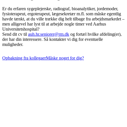
Er du erfaren sygeplejerske, radiograf, bioanalytiker, jordemoder,
fysioterapeut, ergoterapeut, lægesekretær m.fl. som måske egentlig
havde tænkt, at du ville trække dig helt tilbage fra arbejdsmarkedet –
men alligevel har lyst til at arbejde nogle timer ved Aarhus
Universitetshospital?
Send dit cv til
auh.hr.seniorer@rm.dk
og fortæl hvilke afdeling(er),
der har din interessere. Så kontakter vi dig for eventuelle
muligheder.
Opbakning fra kollegaer
Måske noget for dig?