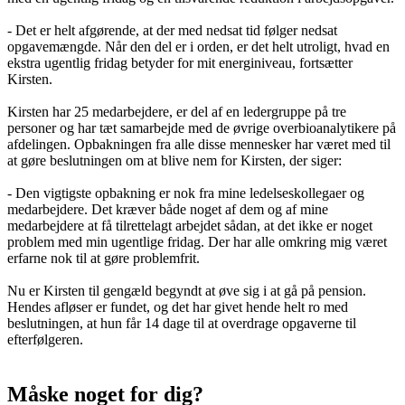
- Det er helt afgørende, at der med nedsat tid følger nedsat
opgavemængde. Når den del er i orden, er det helt utroligt, hvad en
ekstra ugentlig fridag betyder for mit energiniveau, fortsætter
Kirsten.
Kirsten har 25 medarbejdere, er del af en ledergruppe på tre
personer og har tæt samarbejde med de øvrige overbioanalytikere på
afdelingen. Opbakningen fra alle disse mennesker har været med til
at gøre beslutningen om at blive nem for Kirsten, der siger:
- Den vigtigste opbakning er nok fra mine ledelseskollegaer og
medarbejdere. Det kræver både noget af dem og af mine
medarbejdere at få tilrettelagt arbejdet sådan, at det ikke er noget
problem med min ugentlige fridag. Der har alle omkring mig været
erfarne nok til at gøre problemfrit.
Nu er Kirsten til gengæld begyndt at øve sig i at gå på pension.
Hendes afløser er fundet, og det har givet hende helt ro med
beslutningen, at hun får 14 dage til at overdrage opgaverne til
efterfølgeren.
Måske noget for dig?