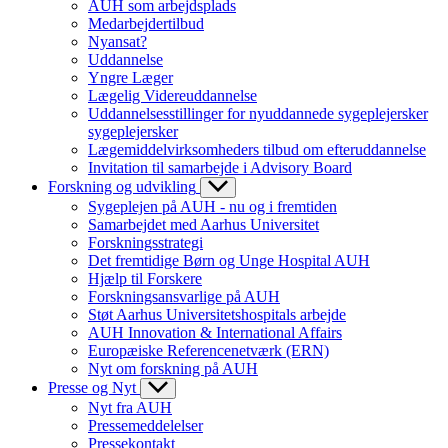
AUH som arbejdsplads
Medarbejdertilbud
Nyansat?
Uddannelse
Yngre Læger
Lægelig Videreuddannelse
Uddannelsesstillinger for nyuddannede sygeplejersker
sygeplejersker
Lægemiddelvirksomheders tilbud om efteruddannelse
Invitation til samarbejde i Advisory Board
Forskning og udvikling
Sygeplejen på AUH - nu og i fremtiden
Samarbejdet med Aarhus Universitet
Forskningsstrategi
Det fremtidige Børn og Unge Hospital AUH
Hjælp til Forskere
Forskningsansvarlige på AUH
Støt Aarhus Universitetshospitals arbejde
AUH Innovation & International Affairs
Europæiske Referencenetværk (ERN)
Nyt om forskning på AUH
Presse og Nyt
Nyt fra AUH
Pressemeddelelser
Pressekontakt