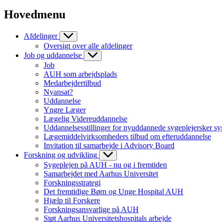
Hovedmenu
Afdelinger
Oversigt over alle afdelinger
Job og uddannelse
Job
AUH som arbejdsplads
Medarbejdertilbud
Nyansat?
Uddannelse
Yngre Læger
Lægelig Videreuddannelse
Uddannelsesstillinger for nyuddannede sygeplejersker sy
Lægemiddelvirksomheders tilbud om efteruddannelse
Invitation til samarbejde i Advisory Board
Forskning og udvikling
Sygeplejen på AUH - nu og i fremtiden
Samarbejdet med Aarhus Universitet
Forskningsstrategi
Det fremtidige Børn og Unge Hospital AUH
Hjælp til Forskere
Forskningsansvarlige på AUH
Støt Aarhus Universitetshospitals arbejde