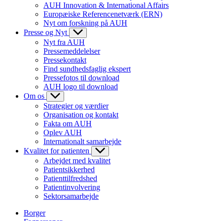
AUH Innovation & International Affairs
Europæiske Referencenetværk (ERN)
Nyt om forskning på AUH
Presse og Nyt
Nyt fra AUH
Pressemeddelelser
Pressekontakt
Find sundhedsfaglig ekspert
Pressefotos til download
AUH logo til download
Om os
Strategier og værdier
Organisation og kontakt
Fakta om AUH
Oplev AUH
Internationalt samarbejde
Kvalitet for patienten
Arbejdet med kvalitet
Patientsikkerhed
Patienttilfredshed
Patientinvolvering
Sektorsamarbejde
Borger