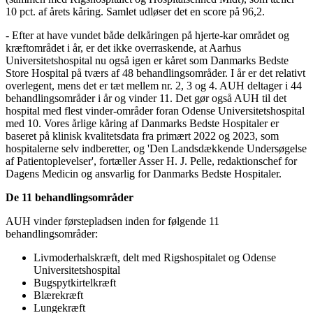
10 pct. af årets kåring. Samlet udløser det en score på 96,2.
- Efter at have vundet både delkåringen på hjerte-kar området og
kræftområdet i år, er det ikke overraskende, at Aarhus
Universitetshospital nu også igen er kåret som Danmarks Bedste
Store Hospital på tværs af 48 behandlingsområder. I år er det relativt
overlegent, mens det er tæt mellem nr. 2, 3 og 4. AUH deltager i 44
behandlingsområder i år og vinder 11. Det gør også AUH til det
hospital med flest vinder-områder foran Odense Universitetshospital
med 10. Vores årlige kåring af Danmarks Bedste Hospitaler er
baseret på klinisk kvalitetsdata fra primært 2022 og 2023, som
hospitalerne selv indberetter, og 'Den Landsdækkende Undersøgelse
af Patientoplevelser', fortæller Asser H. J. Pelle, redaktionschef for
Dagens Medicin og ansvarlig for Danmarks Bedste Hospitaler.
De 11 behandlingsområder
AUH vinder førstepladsen inden for følgende 11
behandlingsområder:
Livmoderhalskræft, delt med Rigshospitalet og Odense
Universitetshospital
Bugspytkirtelkræft
Blærekræft
Lungekræft