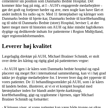
cementerer sin position som Danmarks Bedste Hospital. Det
kommer ikke bag på mig, at I - AUH's engagerede medarbejdere -
gør det godt og fortjener hæder og ære, men nogle kan have fået et
andet indtryk fra radio og tv. Med 11 førstepladser og kåringer som
Danmarks bedste til hjerte-kar, Danmarks bedste til kræftbehandling
og til sidst til Danmarks Bedste (store) Hospital, beviser I, at der
hører meget mere til historien om AUH og ikke mindst fagfolkenes
dygtige og dedikerede indsats for patienterne i Region Midtjylland,
siger regionsrådsformanden.
Leverer høj kvalitet
Lægefaglig direktør på AUH, Michael Braüner Schmidt, er stolt
over dette års kåring og rigtig glad på patienternes vegne:
- At AUH igen i år kåres som Danmarks bedste hospital og også
placerer sig meget flot i international sammenhæng, kan vi i høj grad
takke jer dygtige medarbejdere for. I leverer hver dag det ypperste til
vores patienter. De 11 behandlingsområder på AUH, som i år kåres
til landets bedste, illustrerer, at vi er et komplet hospital med
førstepladser inden for blandt andet hjerte-karkirurgi,
kræftbehandling, gigt og sygdomme i hjernen, siger Michael
Braüner Schmidt og fortsætter:
- Kåringen viser, at vores patienter kan være både trygge og sikre