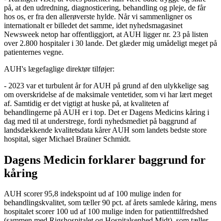
på, at den udredning, diagnosticering, behandling og pleje, de får
hos os, er fra den allerøverste hylde. Når vi sammenligner os
internationalt er billedet det samme, idet nyhedsmagasinet
Newsweek netop har offentliggjort, at AUH ligger nr. 23 på listen
over 2.800 hospitaler i 30 lande. Det glæder mig umådeligt meget på
patienternes vegne.
AUH's lægefaglige direktør tilføjer:
- 2023 var et turbulent år for AUH på grund af den ulykkelige sag
om overskridelse af de maksimale ventetider, som vi har lært meget
af. Samtidig er det vigtigt at huske på, at kvaliteten af
behandlingerne på AUH er i top. Det er Dagens Medicins kåring i
dag med til at understrege, fordi nyhedsmediet på baggrund af
landsdækkende kvalitetsdata kårer AUH som landets bedste store
hospital, siger Michael Braüner Schmidt.
Dagens Medicin forklarer baggrund for
kåring
AUH scorer 95,8 indekspoint ud af 100 mulige inden for
behandlingskvalitet, som tæller 90 pct. af årets samlede kåring, mens
hospitalet scorer 100 ud af 100 mulige inden for patienttilfredshed
(sammen med Rigshospitalet og Hospitalsenhed Midt), som tæller