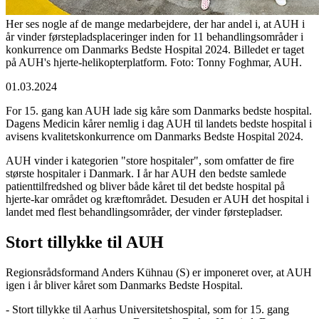
Her ses nogle af de mange medarbejdere, der har andel i, at AUH i
år vinder førstepladsplaceringer inden for 11 behandlingsområder i
konkurrence om Danmarks Bedste Hospital 2024. Billedet er taget
på AUH's hjerte-helikopterplatform. Foto: Tonny Foghmar, AUH.
01.03.2024
For 15. gang kan AUH lade sig kåre som Danmarks bedste hospital.
Dagens Medicin kårer nemlig i dag AUH til landets bedste hospital i
avisens kvalitetskonkurrence om Danmarks Bedste Hospital 2024.
AUH vinder i kategorien "store hospitaler", som omfatter de fire
største hospitaler i Danmark. I år har AUH den bedste samlede
patienttilfredshed og bliver både kåret til det bedste hospital på
hjerte-kar området og kræftområdet. Desuden er AUH det hospital i
landet med flest behandlingsområder, der vinder førstepladser.
Stort tillykke til AUH
Regionsrådsformand Anders Kühnau (S) er imponeret over, at AUH
igen i år bliver kåret som Danmarks Bedste Hospital.
- Stort tillykke til Aarhus Universitetshospital, som for 15. gang