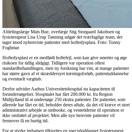
Afdelingslæge Mats Bue, overlæge Stig Storgaard Jakobsen og
fysioterapeut Lisa Urup Tønning udgør det tværfaglige team, der
tager imod nyhenviste patienter med hoftedysplasi. Foto: Tonny
Foghmar
Hoftedysplasi er en medfødt hoftefejl, som kan give smerter og øge
risikoen for tidlig slidgigt. Tidligere var operation oftest
standardbehandlingen, men ny forskning har vist, at mange patienter
har større gavn af et skræddersyet træningsforløb, patientuddannelse
og eventuelt vægttab.
Derfor udvider Aarhus Universitetshospital nu kapaciteten til
forundersøgelser. Hospitalet har fået 200.000 kr. fra Region
Midtjylland til at undersøge 250 ekstra patienter. De patienter, som
allerede har fået en tid, beholder deres aftale, da det vil kræve et stort
administrativt arbejde at ombooke, og ventetiderne til operation er
ikke omfattet af projektet. Men alle nye henviste patienter vil
fremover få en hurtig tid.
For at styrke indsatsen tilknyttes en specialuddannet fysioterapeut