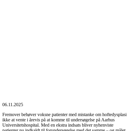
06.11.2025
Fremover behøver voksne patienter med mistanke om hoftedysplasi
ikke at vente i årevis på at komme til undersøgelse på Aarhus
Universitetshospital. Med en ekstra indsats bliver nyhenviste
patienter nu indkaldt til forundersøgelse med det samme – og målet