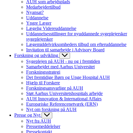
AUH som arbejdsplads
Medarbejdertilbud
Nyansat?
Uddannelse
Yngre Læger
Lægelig Videreuddannelse
Uddannelsesstillinger for nyuddannede sygeplejersker
sygeplejersker
Lægemiddelvirksomheders tilbud om efteruddannelse
Invitation til samarbejde i Advisory Board
Forskning og udvikling
Sygeplejen på AUH - nu og i fremtiden
Samarbejdet med Aarhus Universitet
Forskningsstrategi
Det fremtidige Børn og Unge Hospital AUH
Hjælp til Forskere
Forskningsansvarlige på AUH
Støt Aarhus Universitetshospitals arbejde
AUH Innovation & International Affairs
Europæiske Referencenetværk (ERN)
Nyt om forskning på AUH
Presse og Nyt
Nyt fra AUH
Pressemeddelelser
Pressekontakt