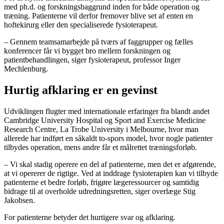
med ph.d. og forskningsbaggrund inden for både operation og
træning. Patienterne vil derfor fremover blive set af enten en
hoftekirurg eller den specialiserede fysioterapeut.
– Gennem teamsamarbejde på tværs af faggrupper og fælles
konferencer får vi bygget bro mellem forskningen og
patientbehandlingen, siger fysioterapeut, professor Inger
Mechlenburg.
Hurtig afklaring er en gevinst
Udviklingen flugter med internationale erfaringer fra blandt andet
Cambridge University Hospital og Sport and Exercise Medicine
Research Centre, La Trobe University i Melbourne, hvor man
allerede har indført en såkaldt to-spors model, hvor nogle patienter
tilbydes operation, mens andre får et målrettet træningsforløb.
– Vi skal stadig operere en del af patienterne, men det er afgørende,
at vi opererer de rigtige. Ved at inddrage fysioterapien kan vi tilbyde
patienterne et bedre forløb, frigøre lægeressourcer og samtidig
bidrage til at overholde udredningsretten, siger overlæge Stig
Jakobsen.
For patienterne betyder det hurtigere svar og afklaring.