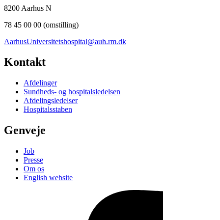
8200 Aarhus N
78 45 00 00 (omstilling)
AarhusUniversitetshospital@auh.rm.dk
Kontakt
Afdelinger
Sundheds- og hospitalsledelsen
Afdelingsledelser
Hospitalsstaben
Genveje
Job
Presse
Om os
English website