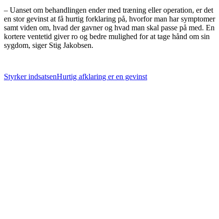
– Uanset om behandlingen ender med træning eller operation, er det
en stor gevinst at få hurtig forklaring på, hvorfor man har symptomer
samt viden om, hvad der gavner og hvad man skal passe på med. En
kortere ventetid giver ro og bedre mulighed for at tage hånd om sin
sygdom, siger Stig Jakobsen.
Styrker indsatsen
Hurtig afklaring er en gevinst