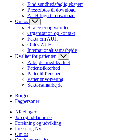
Find sundhedsfaglig ekspert
Pressefotos til download
AUH logo til download
Om os
Strategier og værdier
Organisation og kontakt
Fakta om AUH
Oplev AUH
Internationalt samarbejde
Kvalitet for patienten
Arbejdet med kvalitet
Patientsikkerhed
Patienttilfredshed
Patientinvolvering
Sektorsamarbejde
Borger
Fagpersoner
Afdelinger
Job og uddannelse
Forskning og udvikling
Presse og Nyt
Om os
Om hjemmesiden