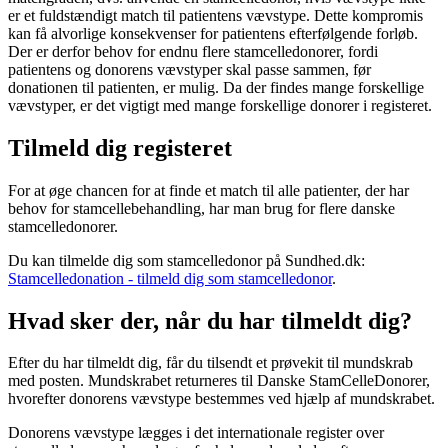
er et fuldstændigt match til patientens vævstype. Dette kompromis
kan få alvorlige konsekvenser for patientens efterfølgende forløb.
Der er derfor behov for endnu flere stamcelledonorer, fordi
patientens og donorens vævstyper skal passe sammen, før
donationen til patienten, er mulig. Da der findes mange forskellige
vævstyper, er det vigtigt med mange forskellige donorer i registeret.
Tilmeld dig registeret
For at øge chancen for at finde et match til alle patienter, der har
behov for stamcellebehandling, har man brug for flere danske
stamcelledonorer.
Du kan tilmelde dig som stamcelledonor på Sundhed.dk:
Stamcelledonation - tilmeld dig som stamcelledonor
.
Hvad sker der, når du har tilmeldt dig?
Efter du har tilmeldt dig, får du tilsendt et prøvekit til mundskrab
med posten. Mundskrabet returneres til Danske StamCelleDonorer,
hvorefter donorens vævstype bestemmes ved hjælp af mundskrabet.
Donorens vævstype lægges i det internationale register over