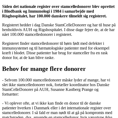
Siden det nationale register over stamcelledonorer blev oprettet
i Blodbank og Immunologi i 1984 i samarbejde med
Risghospitalet, har 100.000 danskere tilmeldt sig registeret.
Registeret hedder i dag Danske StamCelleDonorer og har til huse på
henholdsvis AUH og Rigshospitalet. I disse dage fejrer de, at de har
nået 100.000 stamcelledonorer i registeret.
Registeret finder stamcelledonorer til børn født med defekter i
immunsystemet og til hæmatologiske patienter med for eksempel
kræft i blodet. Disse patienter har brug for stamceller fra en rask
donor for, at de kan blive raske.
Behov for mange flere donorer
- Selvom 100.000 stamcelledonorer måske lyder af mange, har vi
slet ikke stamcelledonorer nok, fortæller koordinator hos Danske
StamCelleDonorer på AUH, Susanne Kastberg Prange og
fortsætter:
- Vi oplever ofte, at vi ikke kan finde en donor til de danske
patienter hverken i Danmark eller i det internationale register over
stamcelledonorer. I så fald er man nødt til at gå på kompromis med
matchgraden, dvs. anvende en stamcelledonor, hvis vævstype ikke