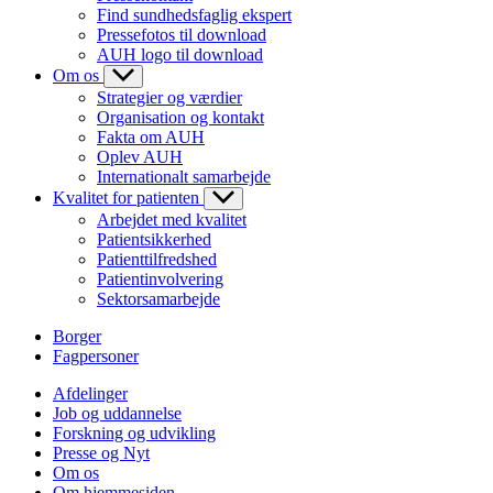
Find sundhedsfaglig ekspert
Pressefotos til download
AUH logo til download
Om os
Strategier og værdier
Organisation og kontakt
Fakta om AUH
Oplev AUH
Internationalt samarbejde
Kvalitet for patienten
Arbejdet med kvalitet
Patientsikkerhed
Patienttilfredshed
Patientinvolvering
Sektorsamarbejde
Borger
Fagpersoner
Afdelinger
Job og uddannelse
Forskning og udvikling
Presse og Nyt
Om os
Om hjemmesiden