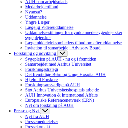
AUH som arbejdsplads
Medarbejdertilbud
Nyansat?
Uddannelse
Yngre Læger
Lægelig Videreuddannelse
Uddannelsesstillinger for nyuddannede sygeplejersker
sygeplejersker
Lægemiddelvirksomheders tilbud om efteruddannelse
Invitation til samarbejde i Advisory Board
Forskning og udvikling
Sygeplejen på AUH - nu og i fremtiden
Samarbejdet med Aarhus Universitet
Forskningsstrategi
Det fremtidige Børn og Unge Hospital AUH
Hjælp til Forskere
Forskningsansvarlige på AUH
Støt Aarhus Universitetshospitals arbejde
AUH Innovation & International Affairs
Europæiske Referencenetværk (ERN)
Nyt om forskning på AUH
Presse og Nyt
Nyt fra AUH
Pressemeddelelser
Pressekontakt