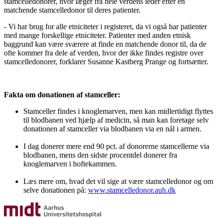
stamcelledonorer, hvor læger fra hele verdens leder efter en
matchende stamcelledonor til deres patienter.
- Vi har brug for alle etniciteter i registeret, da vi også har patienter
med mange forskellige etniciteter. Patienter med anden etnisk
baggrund kan være sværere at finde en matchende donor til, da de
ofte kommer fra dele af verden, hvor der ikke findes registre over
stamcelledonorer, forklarer Susanne Kastberg Prange og fortsætter.
Fakta om donationen af stamceller:
Stamceller findes i knoglemarven, men kan midlertidigt flyttes
til blodbanen ved hjælp af medicin, så man kan foretage selv
donationen af stamceller via blodbanen via en nål i armen.
I dag donerer mere end 90 pct. af donorerne stamcellerne via
blodbanen, mens den sidste procentdel donerer fra
knoglemarven i hoftekammen.
Læs mere om, hvad det vil sige at være stamcelledonor og om
selve donationen på:
www.stamcelledonor.auh.dk