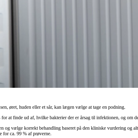
sen, øret, huden eller et sår, kan lægen vælge at tage en podning.
 at finde ud af, hvilke bakterier der er årsag til infektionen, og om de
nosen og vælge korrekt behandling baseret på den kliniske vurdering og 
e for ca. 99 % af prøverne.