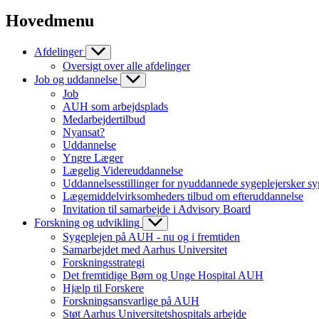
Hovedmenu
Afdelinger
Oversigt over alle afdelinger
Job og uddannelse
Job
AUH som arbejdsplads
Medarbejdertilbud
Nyansat?
Uddannelse
Yngre Læger
Lægelig Videreuddannelse
Uddannelsesstillinger for nyuddannede sygeplejersker sy
Lægemiddelvirksomheders tilbud om efteruddannelse
Invitation til samarbejde i Advisory Board
Forskning og udvikling
Sygeplejen på AUH - nu og i fremtiden
Samarbejdet med Aarhus Universitet
Forskningsstrategi
Det fremtidige Børn og Unge Hospital AUH
Hjælp til Forskere
Forskningsansvarlige på AUH
Støt Aarhus Universitetshospitals arbejde