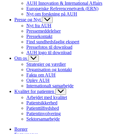
AUH Innovation & International Affairs
Europæiske Referencenetværk (ERN)
Nyt om forskning på AUH
Presse og Nyt
Nyt fra AUH
Pressemeddelelser
Pressekontakt
Find sundhedsfaglig ekspert
Pressefotos til download
AUH logo til download
Om os
Strategier og værdier
Organisation og kontakt
Fakta om AUH
Oplev AUH
Internationalt samarbejde
Kvalitet for patienten
Arbejdet med kvalitet
Patientsikkerhed
Patienttilfredshed
Patientinvolvering
Sektorsamarbejde
Borger