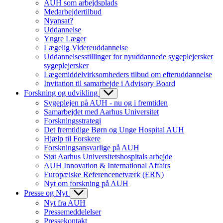
AUH som arbejdsplads
Medarbejdertilbud
Nyansat?
Uddannelse
Yngre Læger
Lægelig Videreuddannelse
Uddannelsesstillinger for nyuddannede sygeplejersker
sygeplejersker
Lægemiddelvirksomheders tilbud om efteruddannelse
Invitation til samarbejde i Advisory Board
Forskning og udvikling
Sygeplejen på AUH - nu og i fremtiden
Samarbejdet med Aarhus Universitet
Forskningsstrategi
Det fremtidige Børn og Unge Hospital AUH
Hjælp til Forskere
Forskningsansvarlige på AUH
Støt Aarhus Universitetshospitals arbejde
AUH Innovation & International Affairs
Europæiske Referencenetværk (ERN)
Nyt om forskning på AUH
Presse og Nyt
Nyt fra AUH
Pressemeddelelser
Pressekontakt