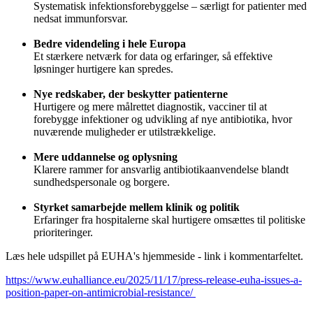
Systematisk infektionsforebyggelse – særligt for patienter med
nedsat immunforsvar.
Bedre videndeling i hele Europa
Et stærkere netværk for data og erfaringer, så effektive
løsninger hurtigere kan spredes.
Nye redskaber, der beskytter patienterne
Hurtigere og mere målrettet diagnostik, vacciner til at
forebygge infektioner og udvikling af nye antibiotika, hvor
nuværende muligheder er utilstrækkelige.
Mere uddannelse og oplysning
Klarere rammer for ansvarlig antibiotikaanvendelse blandt
sundhedspersonale og borgere.
Styrket samarbejde mellem klinik og politik
Erfaringer fra hospitalerne skal hurtigere omsættes til politiske
prioriteringer.
Læs hele udspillet på EUHA's hjemmeside - link i kommentarfeltet.
https://www.euhalliance.eu/2025/11/17/press-release-euha-issues-a-
position-paper-on-antimicrobial-resistance/