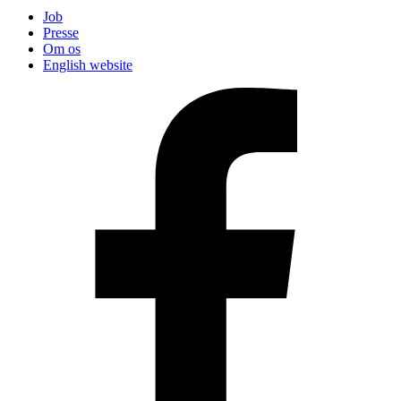
Job
Presse
Om os
English website