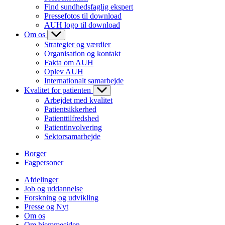
Find sundhedsfaglig ekspert
Pressefotos til download
AUH logo til download
Om os
Strategier og værdier
Organisation og kontakt
Fakta om AUH
Oplev AUH
Internationalt samarbejde
Kvalitet for patienten
Arbejdet med kvalitet
Patientsikkerhed
Patienttilfredshed
Patientinvolvering
Sektorsamarbejde
Borger
Fagpersoner
Afdelinger
Job og uddannelse
Forskning og udvikling
Presse og Nyt
Om os
Om hjemmesiden