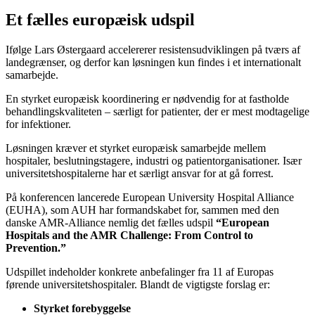
Et fælles europæisk udspil
Ifølge Lars Østergaard accelererer resistensudviklingen på tværs af
landegrænser, og derfor kan løsningen kun findes i et internationalt
samarbejde.
En styrket europæisk koordinering er nødvendig for at fastholde
behandlingskvaliteten – særligt for patienter, der er mest modtagelige
for infektioner.
Løsningen kræver et styrket europæisk samarbejde mellem
hospitaler, beslutningstagere, industri og patientorganisationer. Især
universitetshospitalerne har et særligt ansvar for at gå forrest.
På konferencen lancerede European University Hospital Alliance
(EUHA), som AUH har formandskabet for, sammen med den
danske AMR-Alliance nemlig det fælles udspil
“European
Hospitals and the AMR Challenge: From Control to
Prevention.”
Udspillet indeholder konkrete anbefalinger fra 11 af Europas
førende universitetshospitaler. Blandt de vigtigste forslag er:
Styrket forebyggelse