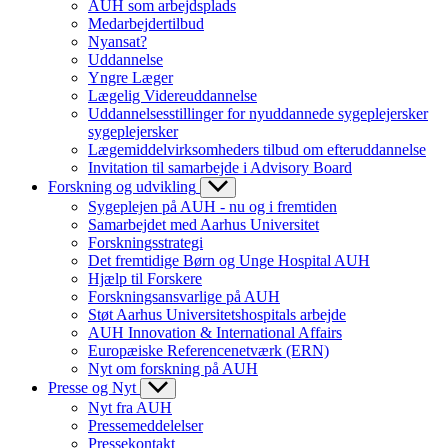
AUH som arbejdsplads
Medarbejdertilbud
Nyansat?
Uddannelse
Yngre Læger
Lægelig Videreuddannelse
Uddannelsesstillinger for nyuddannede sygeplejersker
sygeplejersker
Lægemiddelvirksomheders tilbud om efteruddannelse
Invitation til samarbejde i Advisory Board
Forskning og udvikling
Sygeplejen på AUH - nu og i fremtiden
Samarbejdet med Aarhus Universitet
Forskningsstrategi
Det fremtidige Børn og Unge Hospital AUH
Hjælp til Forskere
Forskningsansvarlige på AUH
Støt Aarhus Universitetshospitals arbejde
AUH Innovation & International Affairs
Europæiske Referencenetværk (ERN)
Nyt om forskning på AUH
Presse og Nyt
Nyt fra AUH
Pressemeddelelser
Pressekontakt