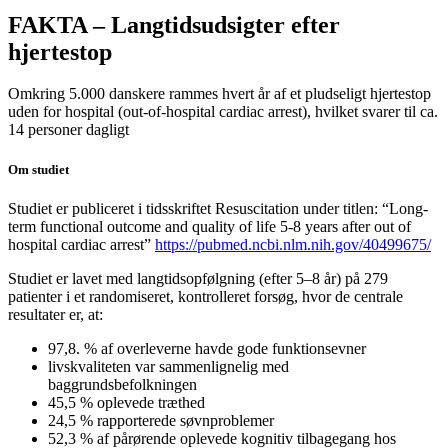
FAKTA – Langtidsudsigter efter
hjertestop
Omkring 5.000 danskere rammes hvert år af et pludseligt hjertestop
uden for hospital (out‑of‑hospital cardiac arrest), hvilket svarer til ca.
14 personer dagligt
Om studiet
Studiet er publiceret i tidsskriftet Resuscitation under titlen: “Long-
term functional outcome and quality of life 5-8 years after out of
hospital cardiac arrest”
https://pubmed.ncbi.nlm.nih.gov/40499675/
Studiet er lavet med langtidsopfølgning (efter 5–8 år) på 279
patienter i et randomiseret, kontrolleret forsøg, hvor de centrale
resultater er, at:
97,8. % af overleverne havde gode funktionsevner
livskvaliteten var sammenlignelig med
baggrundsbefolkningen
45,5 % oplevede træthed
24,5 % rapporterede søvnproblemer
52,3 % af pårørende oplevede kognitiv tilbagegang hos