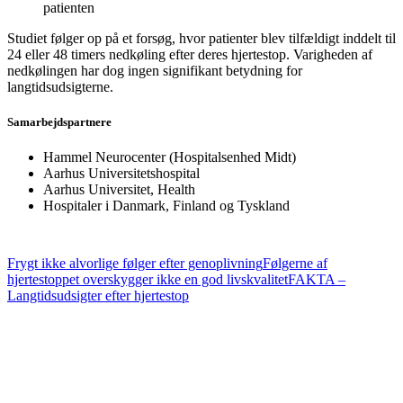
patienten
Studiet følger op på et forsøg, hvor patienter blev tilfældigt inddelt til
24 eller 48 timers nedkøling efter deres hjertestop. Varigheden af
nedkølingen har dog ingen signifikant betydning for
langtidsudsigterne.
Samarbejdspartnere
Hammel Neurocenter (Hospitalsenhed Midt)
Aarhus Universitetshospital
Aarhus Universitet, Health
Hospitaler i Danmark, Finland og Tyskland
Frygt ikke alvorlige følger efter genoplivning
Følgerne af
hjertestoppet overskygger ikke en god livskvalitet
FAKTA –
Langtidsudsigter efter hjertestop