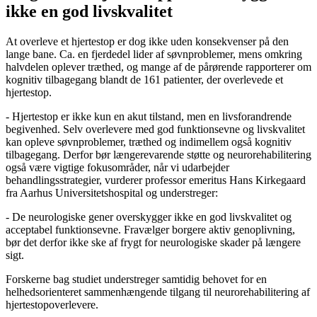
ikke en god livskvalitet
At overleve et hjertestop er dog ikke uden konsekvenser på den
lange bane. Ca. en fjerdedel lider af søvnproblemer, mens omkring
halvdelen oplever træthed, og mange af de pårørende rapporterer om
kognitiv tilbagegang blandt de 161 patienter, der overlevede et
hjertestop.
- Hjertestop er ikke kun en akut tilstand, men en livsforandrende
begivenhed. Selv overlevere med god funktionsevne og livskvalitet
kan opleve søvnproblemer, træthed og indimellem også kognitiv
tilbagegang. Derfor bør længerevarende støtte og neurorehabilitering
også være vigtige fokusområder, når vi udarbejder
behandlingsstrategier, vurderer professor emeritus Hans Kirkegaard
fra Aarhus Universitetshospital og understreger:
- De neurologiske gener overskygger ikke en god livskvalitet og
acceptabel funktionsevne. Fravælger borgere aktiv genoplivning,
bør det derfor ikke ske af frygt for neurologiske skader på længere
sigt.
Forskerne bag studiet understreger samtidig behovet for en
helhedsorienteret sammenhængende tilgang til neurorehabilitering af
hjertestopoverlevere.