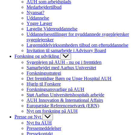
AUH som arbejdsplads
Medarbejdertilbud
Nyansat?
Uddannelse
Yngre Læger
Lægelig Videreuddannelse
Uddannelsesstillinger for nyuddannede sygeplejersker
sygeplejersker
Lægemiddelvirksomheders tilbud om efteruddannelse
Invitation til samarbejde i Advisory Board
Forskning og udvikling
Sygeplejen på AUH - nu og i fremtiden
Samarbejdet med Aarhus Universitet
Forskningsstrategi
Det fremtidige Børn og Unge Hospital AUH
Hjælp til Forskere
Forskningsansvarlige på AUH
Støt Aarhus Universitetshospitals arbejde
AUH Innovation & International Affairs
Europæiske Referencenetværk (ERN)
Nyt om forskning på AUH
Presse og Nyt
Nyt fra AUH
Pressemeddelelser
Pressekontakt