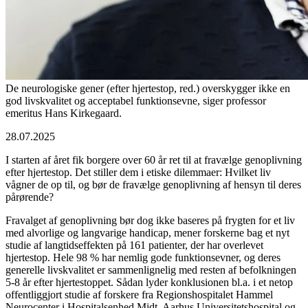
De neurologiske gener (efter hjertestop, red.) overskygger ikke en
god livskvalitet og acceptabel funktionsevne, siger professor
emeritus Hans Kirkegaard.
28.07.2025
I starten af året fik borgere over 60 år ret til at fravælge genoplivning
efter hjertestop. Det stiller dem i etiske dilemmaer: Hvilket liv
vågner de op til, og bør de fravælge genoplivning af hensyn til deres
pårørende?
Fravalget af genoplivning bør dog ikke baseres på frygten for et liv
med alvorlige og langvarige handicap, mener forskerne bag et nyt
studie af langtidseffekten på 161 patienter, der har overlevet
hjertestop. Hele 98 % har nemlig gode funktionsevner, og deres
generelle livskvalitet er sammenlignelig med resten af befolkningen
5-8 år efter hjertestoppet. Sådan lyder konklusionen bl.a. i et netop
offentliggjort studie af forskere fra Regionshospitalet Hammel
Neurocenter i Hospitalsenhed Midt, Aarhus Universitetshospital og