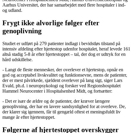
Aarhus Universitet, der har samarbejdet med flere hospitaler i ind-
og udland.
Frygt ikke alvorlige følger efter
genoplivning
Studiet er udført på 279 patienter indlagt i bevidstløs tilstand på
intensiv afdeling efter hjertestop udenfor hospitalet, heraf levede 161
altså stadig 5-8 år efter hjertestoppet – tal, der dog er udtryk for en
hård udskillelse.
- Langt de fleste mennesker, der overlever et hjertestop, opnår en
god og acceptabel livskvalitet og funktionsevne, mens de patienter,
der er mest påvirkede, sjældent overlever på lang sigt, siger Lars
Evald, ph.d. i neuropsykologi og forsker ved Regionshospitalet
Hammel Neurocenter i Hospitalsenhed Midt, og fortsætter:
- Det er især de ældre og de patienter, der kræver længere
genoplivning, der har en lavere sandsynlighed for at overleve. De,
der klarer sig igennem, får til gengæld oftest et meningsfuldt liv
mange år efter hjertestoppet.
Følgerne af hjertestoppet overskygger