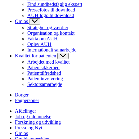
Find sundhedsfaglig ekspert
Pressefotos til download
AUH logo til download
Om os
Strategier og værdier
Organisation og kontakt
Fakta om AUH
Oplev AUH
Internationalt samarbejde
Kvalitet for patienten
Arbejdet med kvalitet
Patientsikkerhed
Patienttilfredshed
Patientinvolvering
Sektorsamarbejde
Borger
Fagpersoner
Afdelinger
Job og uddannelse
Forskning og udvikling
Presse og Nyt
Om os
Om hjemmesiden