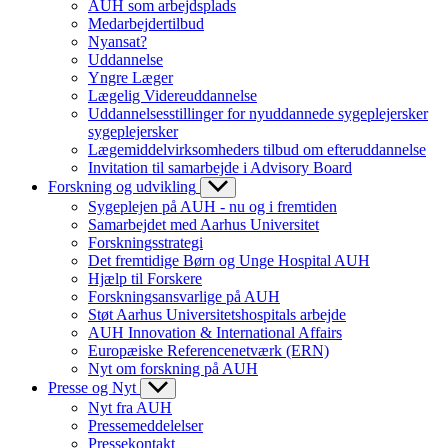
AUH som arbejdsplads
Medarbejdertilbud
Nyansat?
Uddannelse
Yngre Læger
Lægelig Videreuddannelse
Uddannelsesstillinger for nyuddannede sygeplejersker
sygeplejersker
Lægemiddelvirksomheders tilbud om efteruddannelse
Invitation til samarbejde i Advisory Board
Forskning og udvikling
Sygeplejen på AUH - nu og i fremtiden
Samarbejdet med Aarhus Universitet
Forskningsstrategi
Det fremtidige Børn og Unge Hospital AUH
Hjælp til Forskere
Forskningsansvarlige på AUH
Støt Aarhus Universitetshospitals arbejde
AUH Innovation & International Affairs
Europæiske Referencenetværk (ERN)
Nyt om forskning på AUH
Presse og Nyt
Nyt fra AUH
Pressemeddelelser
Pressekontakt