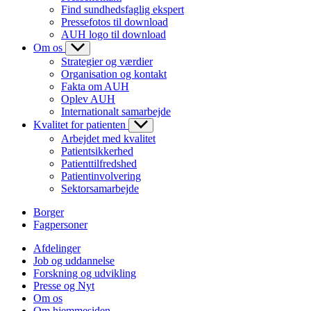
Find sundhedsfaglig ekspert
Pressefotos til download
AUH logo til download
Om os
Strategier og værdier
Organisation og kontakt
Fakta om AUH
Oplev AUH
Internationalt samarbejde
Kvalitet for patienten
Arbejdet med kvalitet
Patientsikkerhed
Patienttilfredshed
Patientinvolvering
Sektorsamarbejde
Borger
Fagpersoner
Afdelinger
Job og uddannelse
Forskning og udvikling
Presse og Nyt
Om os
Om hjemmesiden