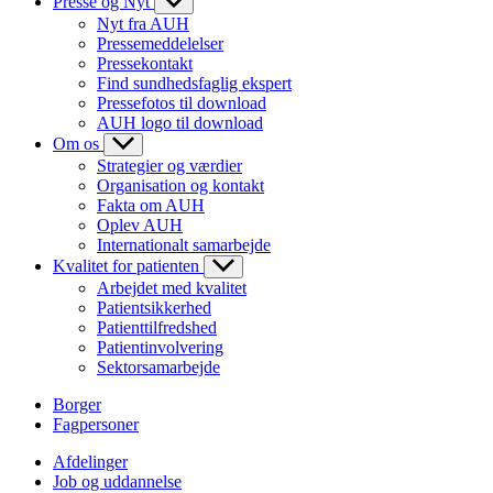
Presse og Nyt
Nyt fra AUH
Pressemeddelelser
Pressekontakt
Find sundhedsfaglig ekspert
Pressefotos til download
AUH logo til download
Om os
Strategier og værdier
Organisation og kontakt
Fakta om AUH
Oplev AUH
Internationalt samarbejde
Kvalitet for patienten
Arbejdet med kvalitet
Patientsikkerhed
Patienttilfredshed
Patientinvolvering
Sektorsamarbejde
Borger
Fagpersoner
Afdelinger
Job og uddannelse