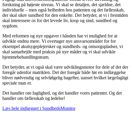
forskning på højeste niveau. Vi skal se detaljen, det sjældne, det
individuelle – men også helheden hos patienten og det fællesskab,
der skal sikre sundhed for den enkelte. Det betyder, at vi i fremtiden
skal interessere os for det levede liv, krop og sind, sundhed og
sygdom.
Med reformen og nye opgaver i hånden har vi mulighed for at
udvikle endnu mere. Vi overtager nye ansvarsområder for for
eksempel akutsygeplejersker og sundheds- og omsorgspladser, vi
skal samarbejde med praksis på nye måder og vi skal udvikle
hjemmebehandlingsteam.
Det betyder, at vi også skal være udviklingsmotor for dele af det der
foregår udenfor matriklen. Det der foregår både før en indlæggelse
bliver nødvendig og selvfølgelig bagefter, uanset hvilket lægefagligt
speciale man er.
Det handler om faglighed, og det handler vores patienter. Og det
handler om fællesskab og ledelse!
Læs hele indlægget i SundhedsMonitor