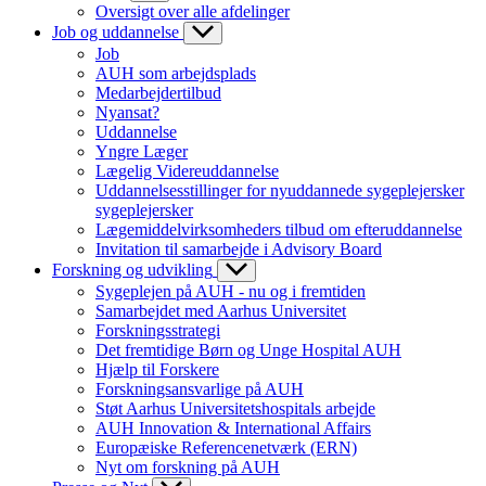
Oversigt over alle afdelinger
Job og uddannelse
Job
AUH som arbejdsplads
Medarbejdertilbud
Nyansat?
Uddannelse
Yngre Læger
Lægelig Videreuddannelse
Uddannelsesstillinger for nyuddannede sygeplejersker
sygeplejersker
Lægemiddelvirksomheders tilbud om efteruddannelse
Invitation til samarbejde i Advisory Board
Forskning og udvikling
Sygeplejen på AUH - nu og i fremtiden
Samarbejdet med Aarhus Universitet
Forskningsstrategi
Det fremtidige Børn og Unge Hospital AUH
Hjælp til Forskere
Forskningsansvarlige på AUH
Støt Aarhus Universitetshospitals arbejde
AUH Innovation & International Affairs
Europæiske Referencenetværk (ERN)
Nyt om forskning på AUH