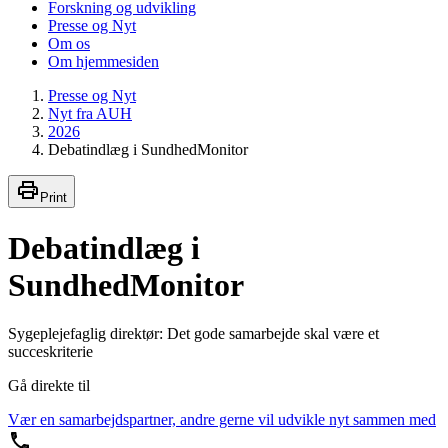
Forskning og udvikling
Presse og Nyt
Om os
Om hjemmesiden
Presse og Nyt
Nyt fra AUH
2026
Debatindlæg i SundhedMonitor
Print
Debatindlæg i
SundhedMonitor
Sygeplejefaglig direktør: Det gode samarbejde skal være et
succeskriterie
Gå direkte til
Vær en samarbejdspartner, andre gerne vil udvikle nyt sammen med