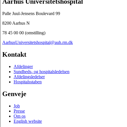
Aarhus Universitetshospital
Palle Juul-Jensens Boulevard 99
8200 Aarhus N
78 45 00 00 (omstilling)
AarhusUniversitetshospital@auh.rm.dk
Kontakt
Afdelinger
Sundheds- og hospitalsledelsen
Afdelingsledelser
Hospitalsstaben
Genveje
Job
Presse
Om os
English website