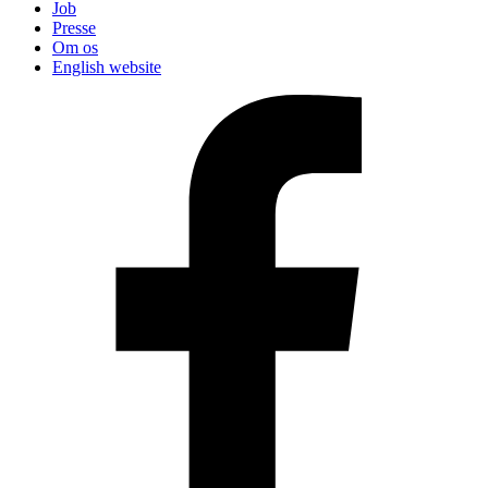
Job
Presse
Om os
English website