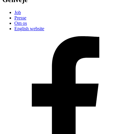
Job
Presse
Om os
English website