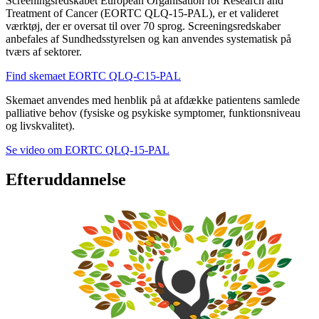
Screeningsredskabet European Organisation for Research and
Treatment of Cancer (EORTC QLQ-15-PAL), er et valideret
værktøj, der er oversat til over 70 sprog. Screeningsredskaber
anbefales af Sundhedsstyrelsen og kan anvendes systematisk på
tværs af sektorer.
Find skemaet EORTC QLQ-C15-PAL
Skemaet anvendes med henblik på at afdække patientens samlede
palliative behov (fysiske og psykiske symptomer, funktionsniveau
og livskvalitet).
Se video om EORTC QLQ-15-PAL
Efteruddannelse