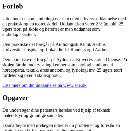
Forløb
Uddannelsen som audiologiassistent er en erhvervsuddannelse med
en praktisk og en teoretisk del. Uddannelsen varer 2 ½ år, inkl. 25
ugers teori på skole og herefter er man uddannet som
audiologiassistent.
Den praktiske del foregår på Audiologisk Klinik Aarhus
Universitetshospital og Lokalklinik i Randers og i Aarhus.
Den teoretiske del foregår på Syddansk Erhvervsskole i Odense. På
skolen får du undervisning i emner som patologi, audiometri,
høreapparat, teknik, ørets anatomi og fysiologi mv. 25 ugers teori
fordeler sig over 4 skoleophold.
Læs mere om din uddannelse på www.sde.dk
Opgaver
Du undersøger dine patienters hørelse ved hjælp af teknisk
måleudstyr og grundige samtaler.
I samarbejde med ørelægen udreder du problemet og foreslår en
løsning, som fx kan være det rigtige høreapparat.