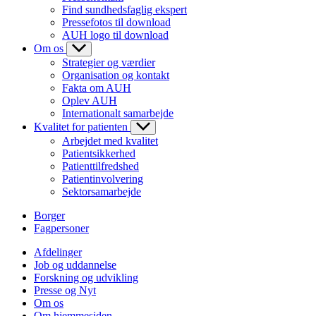
Find sundhedsfaglig ekspert
Pressefotos til download
AUH logo til download
Om os
Strategier og værdier
Organisation og kontakt
Fakta om AUH
Oplev AUH
Internationalt samarbejde
Kvalitet for patienten
Arbejdet med kvalitet
Patientsikkerhed
Patienttilfredshed
Patientinvolvering
Sektorsamarbejde
Borger
Fagpersoner
Afdelinger
Job og uddannelse
Forskning og udvikling
Presse og Nyt
Om os
Om hjemmesiden