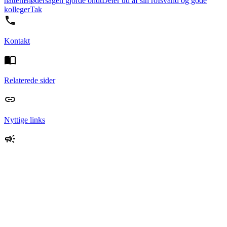
natten
Blødersagen gjorde ondt
Deler ud af sin ro
Isvand og gode
kolleger
Tak
Kontakt
Relaterede sider
Nyttige links