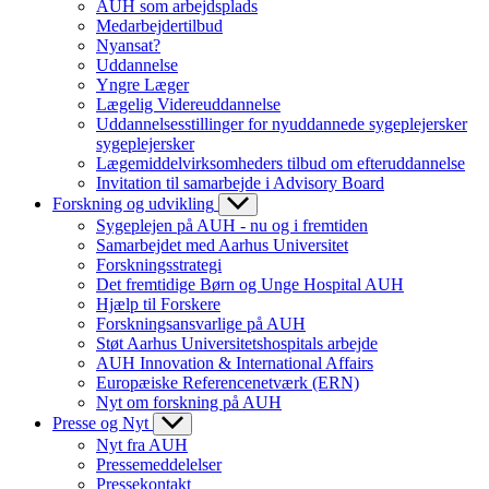
AUH som arbejdsplads
Medarbejdertilbud
Nyansat?
Uddannelse
Yngre Læger
Lægelig Videreuddannelse
Uddannelsesstillinger for nyuddannede sygeplejersker
sygeplejersker
Lægemiddelvirksomheders tilbud om efteruddannelse
Invitation til samarbejde i Advisory Board
Forskning og udvikling
Sygeplejen på AUH - nu og i fremtiden
Samarbejdet med Aarhus Universitet
Forskningsstrategi
Det fremtidige Børn og Unge Hospital AUH
Hjælp til Forskere
Forskningsansvarlige på AUH
Støt Aarhus Universitetshospitals arbejde
AUH Innovation & International Affairs
Europæiske Referencenetværk (ERN)
Nyt om forskning på AUH
Presse og Nyt
Nyt fra AUH
Pressemeddelelser
Pressekontakt