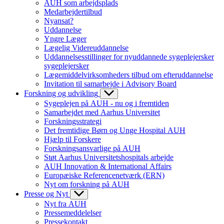
AUH som arbejdsplads
Medarbejdertilbud
Nyansat?
Uddannelse
Yngre Læger
Lægelig Videreuddannelse
Uddannelsesstillinger for nyuddannede sygeplejersker
sygeplejersker
Lægemiddelvirksomheders tilbud om efteruddannelse
Invitation til samarbejde i Advisory Board
Forskning og udvikling
Sygeplejen på AUH - nu og i fremtiden
Samarbejdet med Aarhus Universitet
Forskningsstrategi
Det fremtidige Børn og Unge Hospital AUH
Hjælp til Forskere
Forskningsansvarlige på AUH
Støt Aarhus Universitetshospitals arbejde
AUH Innovation & International Affairs
Europæiske Referencenetværk (ERN)
Nyt om forskning på AUH
Presse og Nyt
Nyt fra AUH
Pressemeddelelser
Pressekontakt