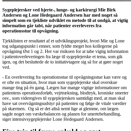
Sygeplejersker ved hjerte-, lunge- og karkirurgi Mie Birk
Andersen og Lone Hedegaard Andersen har med noget så
simpelt som en tjekliste udviklet en metode til at undgå, at vigtig
information går tabt, når patienter overleveres fra
operationsstue til opvågning.
Tjekklisten er resultatet af et udviklingsprojekt, hvori Mie og Lone
tog udgangspunkt i emner, som fyldte meget hos kollegerne på
opvågning Øst 1 og 2. Her var risikoen for at tabe vigtig information
i patientoverleveringen fra læge til sygeplejerske et tema, som gik
igen, og det besluttede de to initiativtagere sig så for at gøre noget
ved.
- En overlevering fra operationsstue til opvågningsstue kan være og
er ofte en situation, hvor man som sygeplejerske skal overskue
mange ting på én gang. Lægen har mange vigtige informationer om
patientens operationsforløb, vejrtrækning, blodtryk, kroniske smerter
osv., som videregives til sygeplejersken samtidigt med, at man skal
have sat overvågningsudstyr på patienten og følge de vitale værdier
på skærmen. Og så er det altså nemt lige at glemme, om lægen
sagde noget om væskebalancen og planen for smertebehandling,
siger intensivsygeplejerske Lone Hedegaard Andersen.