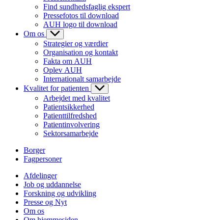
Find sundhedsfaglig ekspert
Pressefotos til download
AUH logo til download
Om os
Strategier og værdier
Organisation og kontakt
Fakta om AUH
Oplev AUH
Internationalt samarbejde
Kvalitet for patienten
Arbejdet med kvalitet
Patientsikkerhed
Patienttilfredshed
Patientinvolvering
Sektorsamarbejde
Borger
Fagpersoner
Afdelinger
Job og uddannelse
Forskning og udvikling
Presse og Nyt
Om os
Om hjemmesiden