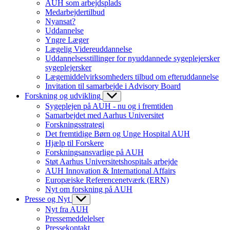
AUH som arbejdsplads
Medarbejdertilbud
Nyansat?
Uddannelse
Yngre Læger
Lægelig Videreuddannelse
Uddannelsesstillinger for nyuddannede sygeplejersker
sygeplejersker
Lægemiddelvirksomheders tilbud om efteruddannelse
Invitation til samarbejde i Advisory Board
Forskning og udvikling
Sygeplejen på AUH - nu og i fremtiden
Samarbejdet med Aarhus Universitet
Forskningsstrategi
Det fremtidige Børn og Unge Hospital AUH
Hjælp til Forskere
Forskningsansvarlige på AUH
Støt Aarhus Universitetshospitals arbejde
AUH Innovation & International Affairs
Europæiske Referencenetværk (ERN)
Nyt om forskning på AUH
Presse og Nyt
Nyt fra AUH
Pressemeddelelser
Pressekontakt