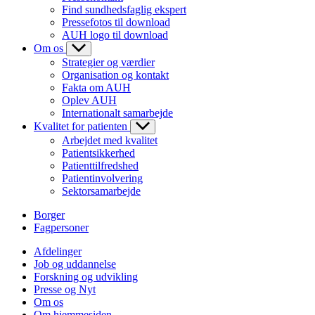
Find sundhedsfaglig ekspert
Pressefotos til download
AUH logo til download
Om os
Strategier og værdier
Organisation og kontakt
Fakta om AUH
Oplev AUH
Internationalt samarbejde
Kvalitet for patienten
Arbejdet med kvalitet
Patientsikkerhed
Patienttilfredshed
Patientinvolvering
Sektorsamarbejde
Borger
Fagpersoner
Afdelinger
Job og uddannelse
Forskning og udvikling
Presse og Nyt
Om os
Om hjemmesiden