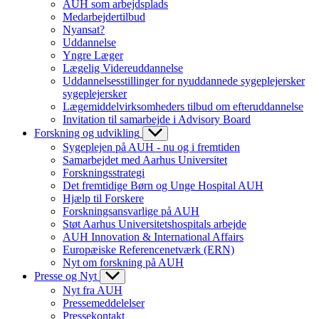
AUH som arbejdsplads
Medarbejdertilbud
Nyansat?
Uddannelse
Yngre Læger
Lægelig Videreuddannelse
Uddannelsesstillinger for nyuddannede sygeplejersker
sygeplejersker
Lægemiddelvirksomheders tilbud om efteruddannelse
Invitation til samarbejde i Advisory Board
Forskning og udvikling
Sygeplejen på AUH - nu og i fremtiden
Samarbejdet med Aarhus Universitet
Forskningsstrategi
Det fremtidige Børn og Unge Hospital AUH
Hjælp til Forskere
Forskningsansvarlige på AUH
Støt Aarhus Universitetshospitals arbejde
AUH Innovation & International Affairs
Europæiske Referencenetværk (ERN)
Nyt om forskning på AUH
Presse og Nyt
Nyt fra AUH
Pressemeddelelser
Pressekontakt