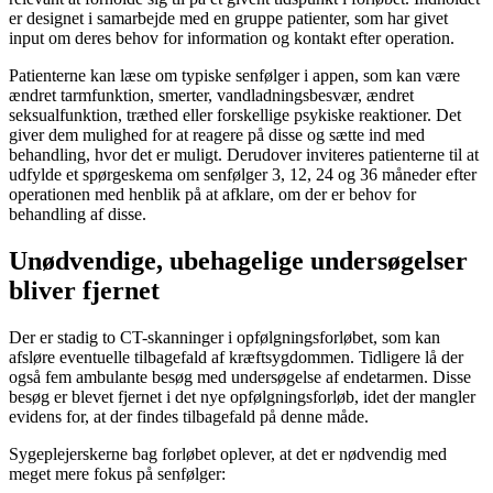
er designet i samarbejde med en gruppe patienter, som har givet
input om deres behov for information og kontakt efter operation.
Patienterne kan læse om typiske senfølger i appen, som kan være
ændret tarmfunktion, smerter, vandladningsbesvær, ændret
seksualfunktion, træthed eller forskellige psykiske reaktioner. Det
giver dem mulighed for at reagere på disse og sætte ind med
behandling, hvor det er muligt. Derudover inviteres patienterne til at
udfylde et spørgeskema om senfølger 3, 12, 24 og 36 måneder efter
operationen med henblik på at afklare, om der er behov for
behandling af disse.
Unødvendige, ubehagelige undersøgelser
bliver fjernet
Der er stadig to CT-skanninger i opfølgningsforløbet, som kan
afsløre eventuelle tilbagefald af kræftsygdommen. Tidligere lå der
også fem ambulante besøg med undersøgelse af endetarmen. Disse
besøg er blevet fjernet i det nye opfølgningsforløb, idet der mangler
evidens for, at der findes tilbagefald på denne måde.
Sygeplejerskerne bag forløbet oplever, at det er nødvendig med
meget mere fokus på senfølger: