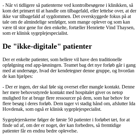
- Når vi tidligere så patienterne ved kontrolbesøgene i klinikken, så
kom det primært til at handle om tilbagefald, eller lettelse over, at der
ikke var tilbagefald af sygdommen. Det overskyggede fokus på at
tale om de almindelige senfølger, som mange oplever og som kan
være til stor gene for den enkelte, fortæller Henriette Vind Thaysen,
som er klinisk sygeplejespecialist.
De "ikke-digitale" patienter
Der er enkelte patienter, som hellere vil have den traditionelle
opfølgning end app-løsningen. Teamet bag det nye forløb går i gang
med at undersøge, hvad der kendetegner denne gruppe, og hvordan
de kan hjælpes:
- Der er ingen, der skal føle sig overset eller mangle kontakt. Denne
her mere behovsstyrede kontakt med hospitalet giver os netop
mulighed for at bruge flere ressourcer på dem, som har behov for
flere besøg i deres forløb. Dem tager vi stadig hånd om, afslutter Ida
Hovdenak, som også er klinisk sygeplejespecialist.
Sygeplejerskerne følger de første 50 patienter i forløbet tæt, for at
finde ud af, om der er noget, der kan forbedres, så fremtidige
patienter får en endnu bedre oplevelse.