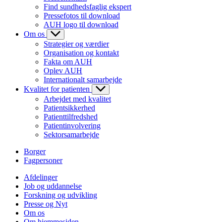
Find sundhedsfaglig ekspert
Pressefotos til download
AUH logo til download
Om os
Strategier og værdier
Organisation og kontakt
Fakta om AUH
Oplev AUH
Internationalt samarbejde
Kvalitet for patienten
Arbejdet med kvalitet
Patientsikkerhed
Patienttilfredshed
Patientinvolvering
Sektorsamarbejde
Borger
Fagpersoner
Afdelinger
Job og uddannelse
Forskning og udvikling
Presse og Nyt
Om os
Om hjemmesiden