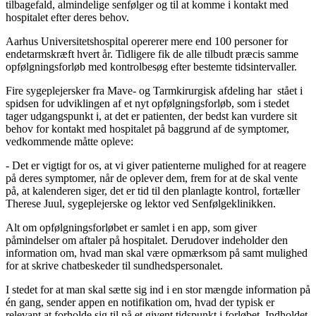
tilbagefald, almindelige senfølger og til at komme i kontakt med
hospitalet efter deres behov.
Aarhus Universitetshospital opererer mere end 100 personer for
endetarmskræft hvert år. Tidligere fik de alle tilbudt præcis samme
opfølgningsforløb med kontrolbesøg efter bestemte tidsintervaller.
Fire sygeplejersker fra Mave- og Tarmkirurgisk afdeling har stået i
spidsen for udviklingen af et nyt opfølgningsforløb, som i stedet
tager udgangspunkt i, at det er patienten, der bedst kan vurdere sit
behov for kontakt med hospitalet på baggrund af de symptomer,
vedkommende måtte opleve:
- Det er vigtigt for os, at vi giver patienterne mulighed for at reagere
på deres symptomer, når de oplever dem, frem for at de skal vente
på, at kalenderen siger, det er tid til den planlagte kontrol, fortæller
Therese Juul, sygeplejerske og lektor ved Senfølgeklinikken.
Alt om opfølgningsforløbet er samlet i en app, som giver
påmindelser om aftaler på hospitalet. Derudover indeholder den
information om, hvad man skal være opmærksom på samt mulighed
for at skrive chatbeskeder til sundhedspersonalet.
I stedet for at man skal sætte sig ind i en stor mængde information på
én gang, sender appen en notifikation om, hvad der typisk er
relevant at forholde sig til på et givent tidspunkt i forløbet. Indholdet