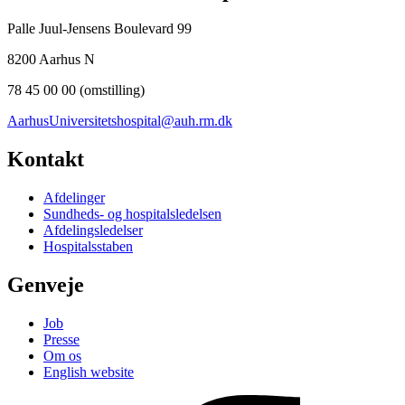
Palle Juul-Jensens Boulevard 99
8200 Aarhus N
78 45 00 00 (omstilling)
AarhusUniversitetshospital@auh.rm.dk
Kontakt
Afdelinger
Sundheds- og hospitalsledelsen
Afdelingsledelser
Hospitalsstaben
Genveje
Job
Presse
Om os
English website