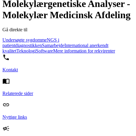
Molekylærgenetiske Analyser -
Molekylær Medicinsk Afdeling
Gå direkte til
Undersøgte sygdomme
NGS i
patientdiagnostikken
Samarbejde
International anerkendt
kvalitet
Teknologi
Software
Mere information for rekvirenter
Kontakt
Relaterede sider
Nyttige links