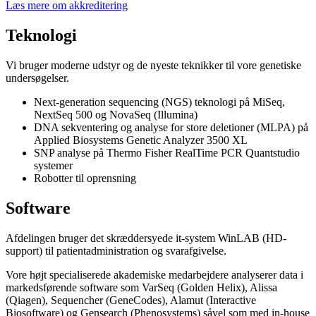
Læs mere om akkreditering
Teknologi
Vi bruger moderne udstyr og de nyeste teknikker til vore genetiske
undersøgelser.
Next-generation sequencing (NGS) teknologi på MiSeq,
NextSeq 500 og NovaSeq (Illumina)
DNA sekventering og analyse for store deletioner (MLPA) på
Applied Biosystems Genetic Analyzer 3500 XL
SNP analyse på Thermo Fisher RealTime PCR Quantstudio
systemer
Robotter til oprensning
Software
Afdelingen bruger det skræddersyede it-system WinLAB (HD-
support) til patientadministration og svarafgivelse.
Vore højt specialiserede akademiske medarbejdere analyserer data i
markedsførende software som VarSeq (Golden Helix), Alissa
(Qiagen), Sequencher (GeneCodes), Alamut (Interactive
Biosoftware) og Gensearch (Phenosystems) såvel som med in-house