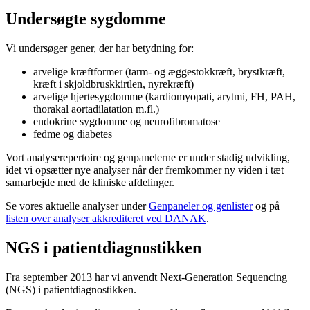
Undersøgte sygdomme
Vi undersøger gener, der har betydning for:
arvelige kræftformer (tarm- og æggestokkræft, brystkræft,
kræft i skjoldbruskkirtlen, nyrekræft)
arvelige hjertesygdomme (kardiomyopati, arytmi, FH, PAH,
thorakal aortadilatation m.fl.)
endokrine sygdomme og neurofibromatose
fedme og diabetes
Vort analyserepertoire og genpanelerne er under stadig udvikling,
idet vi opsætter nye analyser når der fremkommer ny viden i tæt
samarbejde med de kliniske afdelinger.
Se vores aktuelle analyser under
Genpaneler og genlister
og på
listen over analyser akkrediteret ved DANAK
.
NGS i patientdiagnostikken
Fra september 2013 har vi anvendt Next-Generation Sequencing
(NGS) i patientdiagnostikken.