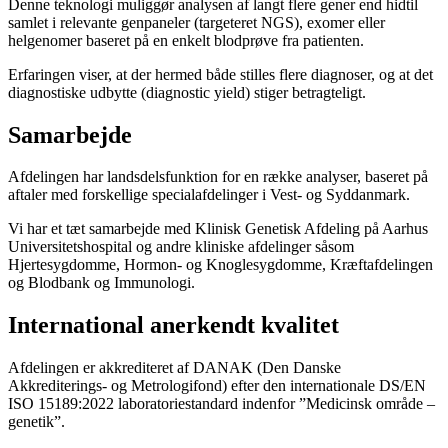
Denne teknologi muliggør analysen af langt flere gener end hidtil
samlet i relevante genpaneler (targeteret NGS), exomer eller
helgenomer baseret på en enkelt blodprøve fra patienten.
Erfaringen viser, at der hermed både stilles flere diagnoser, og at det
diagnostiske udbytte (diagnostic yield) stiger betragteligt.
Samarbejde
Afdelingen har landsdelsfunktion for en række analyser, baseret på
aftaler med forskellige specialafdelinger i Vest- og Syddanmark.
Vi har et tæt samarbejde med Klinisk Genetisk Afdeling på Aarhus
Universitetshospital og andre kliniske afdelinger såsom
Hjertesygdomme, Hormon- og Knoglesygdomme, Kræftafdelingen
og Blodbank og Immunologi.
International anerkendt kvalitet
Afdelingen er akkrediteret af DANAK (Den Danske
Akkrediterings- og Metrologifond) efter den internationale DS/EN
ISO 15189:2022 laboratoriestandard indenfor ”Medicinsk område –
genetik”.