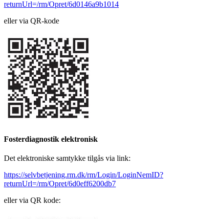
returnUrl=/rm/Opret/6d0146a9b1014
eller via QR-kode
Fosterdiagnostik elektronisk
Det elektroniske samtykke tilgås via link:
https://selvbetjening.rm.dk/rm/Login/LoginNemID?
returnUrl=/rm/Opret/6d0eff6200db7
eller via QR kode: