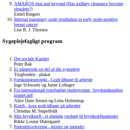
AMAROS trial and beyond (Has axillary clearance become
obsolete?)
Emiel Rutgers
Internal mammary node irradiation in early node-positive
breast cancer
Lise B. J. Thorsen
Sygeplejefagligt program
Det sociale Kapitel
Peter Bak
Er pårørende en del af din sygepleje
Trygfonden - plakat
Forskningsprojekt - Godt tilbage til arbejde
Inge Schwartz og Janne Loftager
Fra internationalt tværfagligt studeeventur_Spydspidspuljen
printet.pdf
Alice Dam Jensen og Lena Holmstrup
Kræft - kom godt tilbage på arbejdet
Christina M. Stapelfeldt
Min brystkræft - et digitalg værktøj til brystkræftpatienter
Rikke Louise Østergaard
Patientinvolvering - teorier og metoder