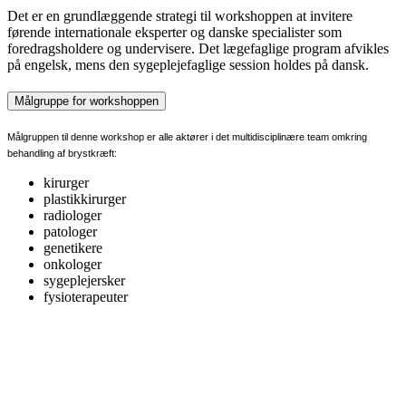
Det er en grundlæggende strategi til workshoppen at invitere
førende internationale eksperter og danske specialister som
foredragsholdere og undervisere. Det lægefaglige program afvikles
på engelsk, mens den sygeplejefaglige session holdes på dansk.
Målgruppe for workshoppen
Målgruppen til denne workshop er alle aktører i det multidisciplinære team omkring
behandling af brystkræft:
kirurger
plastikkirurger
radiologer
patologer
genetikere
onkologer
sygeplejersker
fysioterapeuter